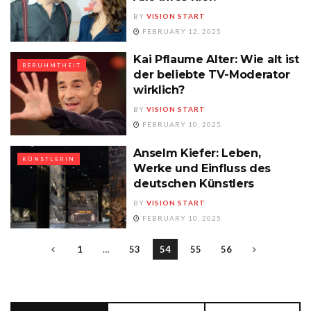
BY
VISION START
FEBRUARY 12, 2025
Kai Pflaume Alter: Wie alt ist
BERUHMTHEIT
der beliebte TV-Moderator
wirklich?
BY
VISION START
FEBRUARY 10, 2025
Anselm Kiefer: Leben,
KÜNSTLERIN
Werke und Einfluss des
deutschen Künstlers
BY
VISION START
FEBRUARY 10, 2025
1
…
53
54
55
56