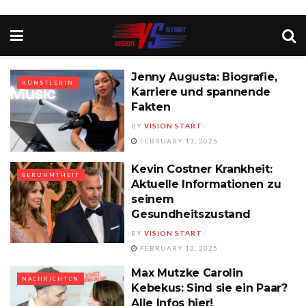
Jenny Augusta: Biografie,
KÜNSTLERIN
Karriere und spannende
Fakten
BY
VISION START
FEBRUARY 13, 2025
Kevin Costner Krankheit:
BERUHMTHEIT
Aktuelle Informationen zu
seinem
Gesundheitszustand
BY
VISION START
FEBRUARY 12, 2025
Max Mutzke Carolin
NACHRICHTEN
Kebekus: Sind sie ein Paar?
Alle Infos hier!