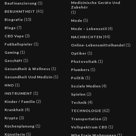
(1)
Medizinische Geräte Und
Baufinanzierung
Zubehör
(41)
BERUHMTHEIT
(1)
(10)
Biografie
(5)
Mode
(7)
Blogs
(4)
Mode – Lebensstil
(3)
CBD Vape
(44)
NACHRICHTEN
(1)
Fußballspieler
(1)
Online-Lebensmittelhandel
(1)
Gaming
(1)
Optiker
(1)
Geschäft
(1)
Photovoltaik
(1)
Gesundheit & Wellness
(1)
Plumbers
(1)
Gesundheit Und Medizin
(1)
Politik
(1)
HNO
(4)
Soziale Medien
(1)
INSTRUMENT
(2)
Spielen
(2)
Kinder / Familie
(4)
Technik
(4)
Krankheit
(62)
TECHNOLOGIE
(3)
Krypto
(2)
Transportation
(1)
Küchenplanung
(1)
Vollspektrum CBD
(5)
Künstlerin
(1)
Wbg Freie Wohnungen