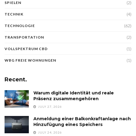
(2)
SPIELEN
(4)
TECHNIK
(62)
TECHNOLOGIE
(2)
TRANSPORTATION
(1)
VOLLSPEKTRUM CBD
(1)
WBG FREIE WOHNUNGEN
Recent.
Warum digitale Identität und reale
Präsenz zusammengehören
JULY 27, 2026
Anmeldung einer Balkonkraftanlage nach
Hinzufügung eines Speichers
JULY 24, 2026