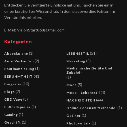
Entdecken Sie verifizierte Einblicke mit uns. Tauchen Sie ein in
einen kuratierten Wissenshub, in dem glaubwürdige Fakten Ihr
Verständnis erhellen.
E-Mail: VisionStart868@gmail.com
Kategorien
(1)
(51)
Abdeckplane
LEBENSSTIL
(2)
(5)
Auto Verkaufen
Marketing
(1)
Medizinische Geräte Und
Baufinanzierung
Zubehör
(41)
BERUHMTHEIT
(1)
(10)
Biografie
(5)
Mode
(7)
Blogs
(4)
Mode – Lebensstil
(3)
CBD Vape
(44)
NACHRICHTEN
(1)
Fußballspieler
(1)
Online-Lebensmittelhandel
(1)
Gaming
(1)
Optiker
(1)
Geschäft
(1)
Photovoltaik