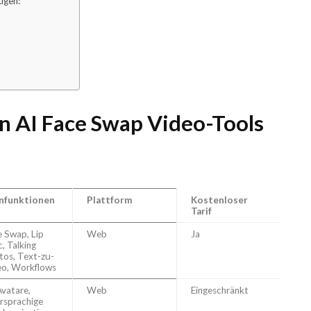
igen:
en AI Face Swap Video-Tools
nfunktionen
Plattform
Kostenloser
Tarif
e Swap, Lip
Web
Ja
, Talking
tos, Text-zu-
eo, Workflows
Avatare,
Web
Eingeschränkt
rsprachige