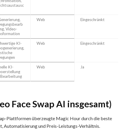
hronisation,
ichtsaustausc
Generierung,
Web
Eingeschränkt
egungsbearb
ng, Video-
nsformation
hwertige KI-
Web
Eingeschränkt
eogenerierung,
istische
egungen
elle KI-
Web
Ja
eoerstellung
 Bearbeitung
deo Face Swap AI insgesamt)
wap-Plattformen überzeugte Magic Hour durch die beste
, Automatisierung und Preis-Leistungs-Verhältnis.