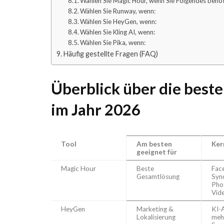
Wählen Sie Magic Hour, wenn Sie Folgendes benöt
Wählen Sie Runway, wenn:
Wählen Sie HeyGen, wenn:
Wählen Sie Kling AI, wenn:
Wählen Sie Pika, wenn:
Häufig gestellte Fragen (FAQ)
Überblick über die best
im Jahr 2026
Tool
Am besten
Ker
geeignet für
Magic Hour
Beste
Fac
Gesamtlösung
Sync
Pho
Vid
HeyGen
Marketing &
KI-
Lokalisierung
meh