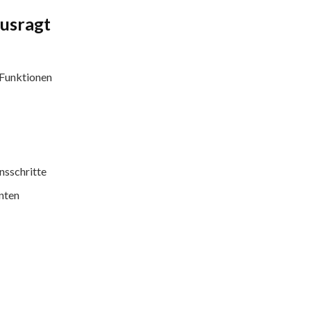
usragt
-Funktionen
nsschritte
nten