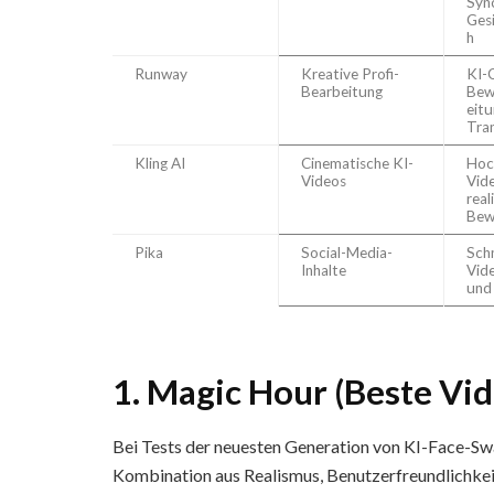
Sync
Ges
h
Runway
Kreative Profi-
KI-
Bearbeitung
Bew
eitu
Tra
Kling AI
Cinematische KI-
Hoc
Videos
Vid
real
Bew
Pika
Social-Media-
Schn
Inhalte
Vid
und
1. Magic Hour (Beste Vi
Bei Tests der neuesten Generation von KI-Face-S
Kombination aus Realismus, Benutzerfreundlichkeit