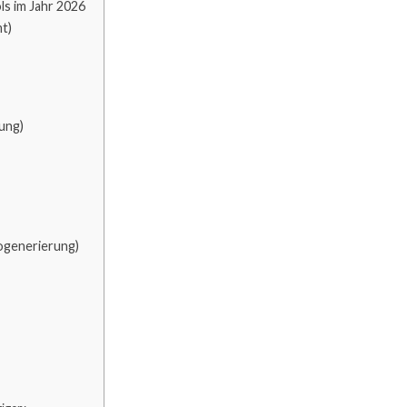
ls im Jahr 2026
t)
ung)
eogenerierung)