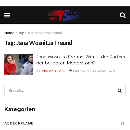
Home
Tag
Jana Wosnitza Freund
Tag:
Jana Wosnitza Freund
Jana Wosnitza Freund: Wer ist der Partner
der beliebten Moderatorin?
BY
VISION START
FEBRUARY 21, 2025
0
Kategorien
(1)
ABDECKPLANE