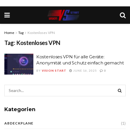
Home
Tag
Kostenloses VPN
Tag:
Kostenloses VPN
Kostenloses VPN für alle Geräte:
Anonymität und Schutz einfach gemacht
BY
VISION START
JUNE 16, 2025
0
Kategorien
(1)
ABDECKPLANE