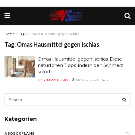
Home
Tag
Omas Hausmittel gegen Ischias
Tag:
Omas Hausmittel gegen Ischias
Omas Hausmittel gegen Ischias: Diese
natürlichen Tipps lindern den Schmerz
sofort
BY
VISION START
MAY 22, 2025
0
Kategorien
(1)
ABDECKPLANE