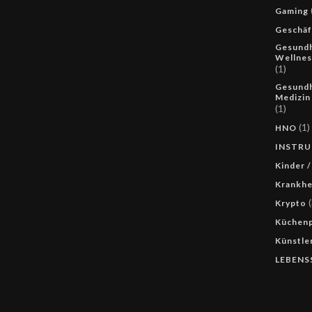
Gaming
Geschäf
Gesundh
Wellnes
(1)
Gesundh
Medizin
(1)
(1)
HNO
INSTR
Kinder /
Krankhe
(
Krypto
Küchenp
Künstle
LEBENS