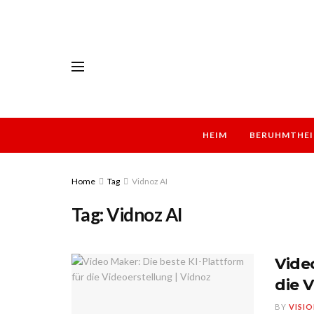
HEIM
BERUHMTHEI
Home
Tag
Vidnoz AI
Tag:
Vidnoz AI
Vide
die 
BY
VISI