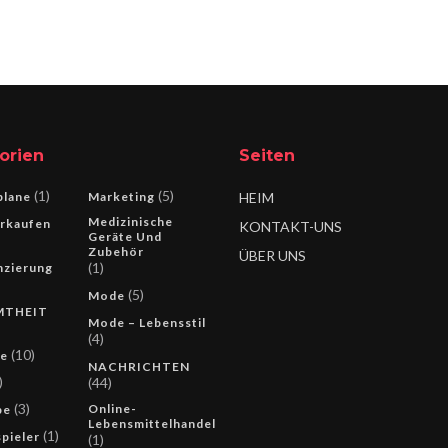
orien
Seiten
(1)
(5)
lane
Marketing
HEIM
Medizinische
rkaufen
KONTAKT-UNS
Geräte Und
Zubehör
ÜBER UNS
(1)
nzierung
(5)
Mode
MTHEIT
Mode – Lebensstil
(4)
(10)
ie
NACHRICHTEN
)
(44)
(3)
Online-
pe
Lebensmittelhandel
(1)
pieler
(1)