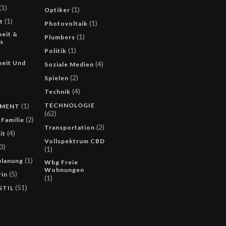
(1)
(1)
Optiker
(1)
t
(1)
Photovoltaik
eit &
(1)
Plumbers
s
(1)
Politik
eit Und
(4)
Soziale Medien
(2)
Spielen
(4)
Technik
(1)
TECHNOLOGIE
UMENT
(62)
(2)
 Familie
(2)
Transportation
(4)
it
Vollspektrum CBD
3)
(1)
(1)
lanung
Wbg Freie
Wohnungen
(5)
rin
(1)
(51)
STIL