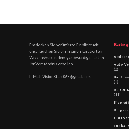
Kateg
Entdecken Sie verifizierte Einblicke mit
uns. Tauchen Sie ein in einen kuratierten
Abdeckp
Wissenshub, in dem glaubwürdige Fakten
Ihr Verständnis erhellen.
Auto Ve
(2)
E-Mail: VisionStart868@gmail.com
Baufina
(1)
BERUH
(41)
Biograf
(7
Blogs
CBD Va
Fußballs