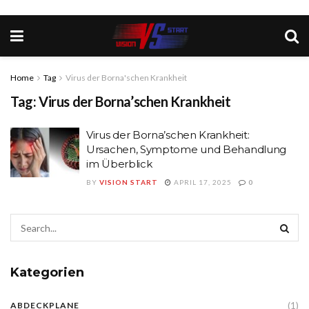
Home
Tag
Virus der Borna'schen Krankheit
Tag:
Virus der Borna’schen Krankheit
Virus der Borna’schen Krankheit:
Ursachen, Symptome und Behandlung
im Überblick
BY
VISION START
APRIL 17, 2025
0
Kategorien
(1)
ABDECKPLANE