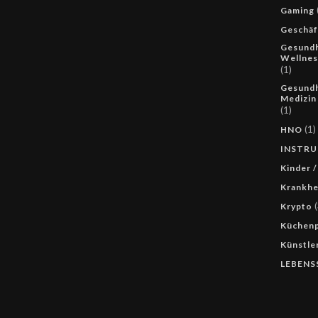
Gaming
Geschäf
Gesundh
Wellnes
(1)
Gesundh
Medizin
(1)
(1)
HNO
INSTR
Kinder /
Krankhe
(
Krypto
Küchenp
Künstle
LEBENS