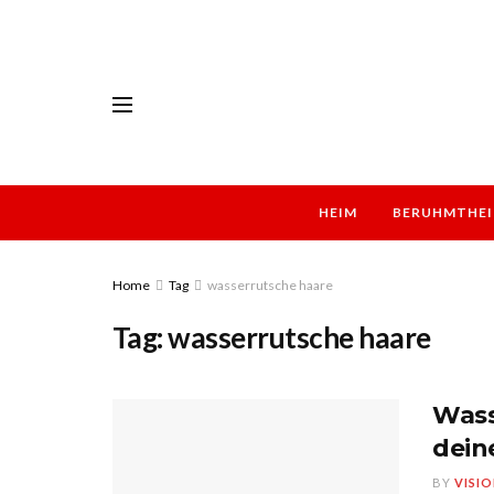
HEIM
BERUHMTHEI
Home
Tag
wasserrutsche haare
Tag:
wasserrutsche haare
Wass
dein
BY
VISI