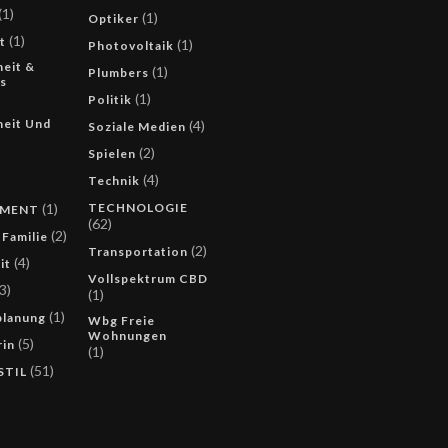
(1)
(1)
Optiker
(1)
t
(1)
Photovoltaik
eit &
(1)
Plumbers
s
(1)
Politik
eit Und
(4)
Soziale Medien
(2)
Spielen
(4)
Technik
(1)
TECHNOLOGIE
UMENT
(62)
(2)
 Familie
(2)
Transportation
(4)
it
Vollspektrum CBD
3)
(1)
(1)
lanung
Wbg Freie
Wohnungen
(5)
rin
(1)
(51)
STIL