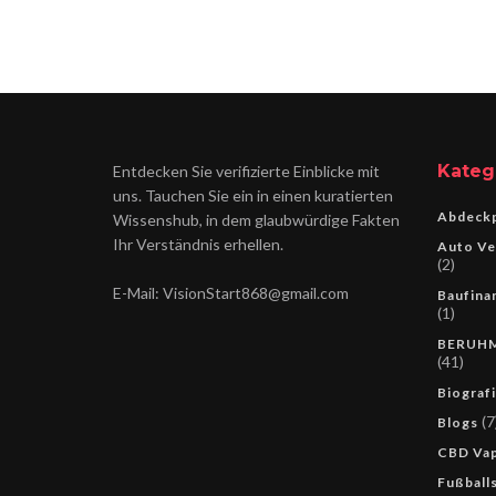
Kateg
Entdecken Sie verifizierte Einblicke mit
uns. Tauchen Sie ein in einen kuratierten
Abdeckp
Wissenshub, in dem glaubwürdige Fakten
Ihr Verständnis erhellen.
Auto Ve
(2)
E-Mail: VisionStart868@gmail.com
Baufina
(1)
BERUH
(41)
Biograf
(7
Blogs
CBD Va
Fußballs