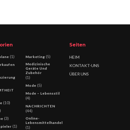
orien
Seiten
(1)
(5)
lane
Marketing
HEIM
Medizinische
rkaufen
KONTAKT-UNS
Geräte Und
Zubehör
ÜBER UNS
(1)
nzierung
(5)
Mode
MTHEIT
Mode – Lebensstil
(4)
(10)
ie
NACHRICHTEN
)
(44)
(3)
Online-
pe
Lebensmittelhandel
(1)
pieler
(1)