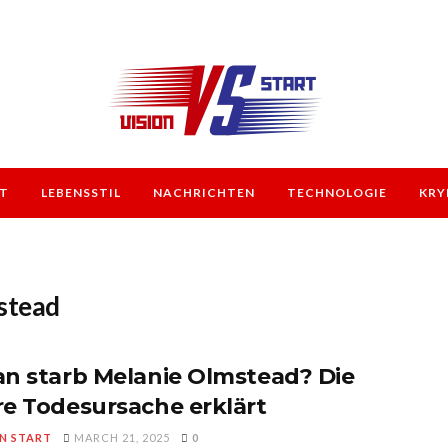
T
LEBENSSTIL
NACHRICHTEN
TECHNOLOGIE
KRY
stead
n starb Melanie Olmstead? Die
e Todesursache erklärt
ON START
MARCH 21, 2025
0