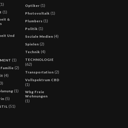
(1)
(1)
Optiker
(1)
t
(1)
Photovoltaik
eit &
(1)
Plumbers
s
(1)
Politik
eit Und
(4)
Soziale Medien
(2)
Spielen
(4)
Technik
(1)
TECHNOLOGIE
UMENT
(62)
(2)
 Familie
(2)
Transportation
(4)
it
Vollspektrum CBD
3)
(1)
(1)
lanung
Wbg Freie
Wohnungen
(5)
rin
(1)
(51)
STIL