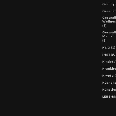
Gaming
Geschäf
Gesundh
Wellnes
(1)
Gesundh
Medizin
(1)
(1)
HNO
INSTR
Kinder /
Krankhe
(
Krypto
Küchenp
Künstle
LEBENS