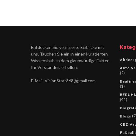
Kateg
Entdecken Sie verifizierte Einblicke mit
uns. Tauchen Sie ein in einen kuratierten
Abdeckp
Wissenshub, in dem glaubwürdige Fakten
Ihr Verständnis erhellen.
Auto Ve
(2)
E-Mail: VisionStart868@gmail.com
Baufina
(1)
BERUH
(41)
Biograf
(7
Blogs
CBD Va
Fußballs