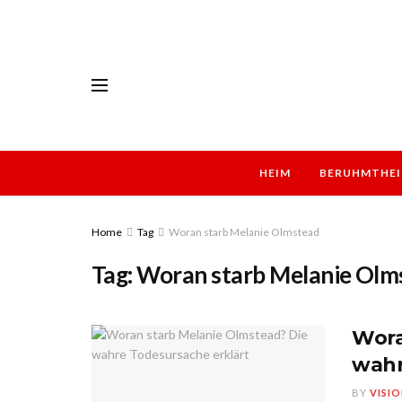
HEIM
BERUHMTHEI
Home
Tag
Woran starb Melanie Olmstead
Tag:
Woran starb Melanie Olm
Wora
wahr
BY
VISI