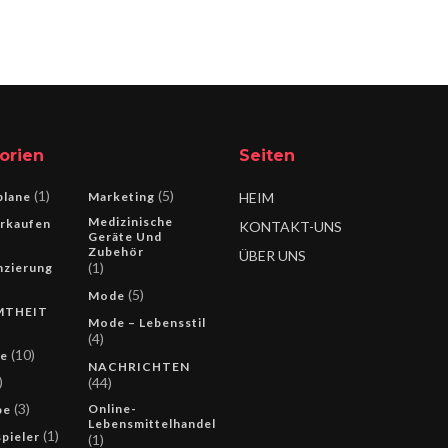
orien
Seiten
(1)
(5)
lane
Marketing
HEIM
Medizinische
rkaufen
KONTAKT-UNS
Geräte Und
Zubehör
ÜBER UNS
(1)
nzierung
(5)
Mode
MTHEIT
Mode – Lebensstil
(4)
(10)
ie
NACHRICHTEN
)
(44)
(3)
Online-
pe
Lebensmittelhandel
(1)
pieler
(1)