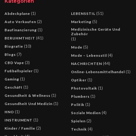
Kategorien
(1)
(51)
Abdeckplane
LEBENSSTIL
(2)
(5)
Auto Verkaufen
Marketing
(1)
Medizinische Geräte Und
Baufinanzierung
Zubehör
(41)
BERUHMTHEIT
(1)
(10)
Biografie
(5)
Mode
(7)
Blogs
(4)
Mode – Lebensstil
(3)
CBD Vape
(44)
NACHRICHTEN
(1)
Fußballspieler
(1)
Online-Lebensmittelhandel
(1)
Gaming
(1)
Optiker
(1)
Geschäft
(1)
Photovoltaik
(1)
Gesundheit & Wellness
(1)
Plumbers
(1)
Gesundheit Und Medizin
(1)
Politik
(1)
HNO
(4)
Soziale Medien
(1)
INSTRUMENT
(2)
Spielen
(2)
Kinder / Familie
(4)
Technik