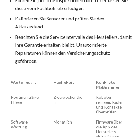
Führen Sie jährliche Inspektionen durch oder lassen Sie
diese vom Fachbetrieb erledigen.
Kalibrieren Sie Sensoren und prüfen Sie den
Akkuzustand.
Beachten Sie die Serviceintervalle des Herstellers, damit
Ihre Garantie erhalten bleibt. Unautorisierte
Reparaturen können den Versicherungsschutz
gefährden.
Wartungsart
Häufigkeit
Konkrete
Maßnahmen
Routinemäßige
Zweiwöchentlic
Roboter
Pflege
h
reinigen, Räder
und Kontakte
überprüfen
Software-
Monatlich
Firmware über
Wartung
die App des
Herstellers
aktualisieren