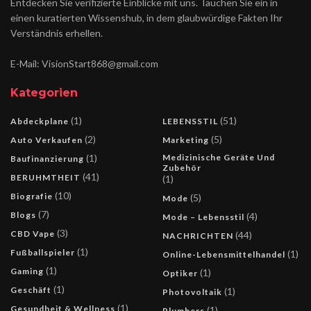
Entdecken Sie verifizierte Einblicke mit uns. Tauchen Sie ein in
einen kuratierten Wissenshub, in dem glaubwürdige Fakten Ihr
Verständnis erhellen.
E-Mail: VisionStart868@gmail.com
Kategorien
(1)
(51)
Abdeckplane
LEBENSSTIL
(2)
(5)
Auto Verkaufen
Marketing
(1)
Medizinische Geräte Und
Baufinanzierung
Zubehör
(41)
BERUHMTHEIT
(1)
(10)
Biografie
(5)
Mode
(7)
Blogs
(4)
Mode – Lebensstil
(3)
CBD Vape
(44)
NACHRICHTEN
(1)
Fußballspieler
(1)
Online-Lebensmittelhandel
(1)
Gaming
(1)
Optiker
(1)
Geschäft
(1)
Photovoltaik
(1)
Gesundheit & Wellness
(1)
Plumbers