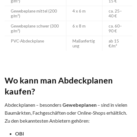
g/m²)
15 €
Gewebeplane mittel (200
4 x 6 m
ca. 25–
g/m²)
40 €
Gewebeplane schwer (300
6 x 8 m
ca. 60–
g/m²)
90 €
PVC-Abdeckplane
Maßanfertig
ab 15
ung
€/m²
Wo kann man Abdeckplanen
kaufen?
Abdeckplanen – besonders
Gewebeplanen
– sind in vielen
Baumärkten, Fachgeschäften oder Online-Shops erhältlich.
Zu den bekanntesten Anbietern gehören:
OBI