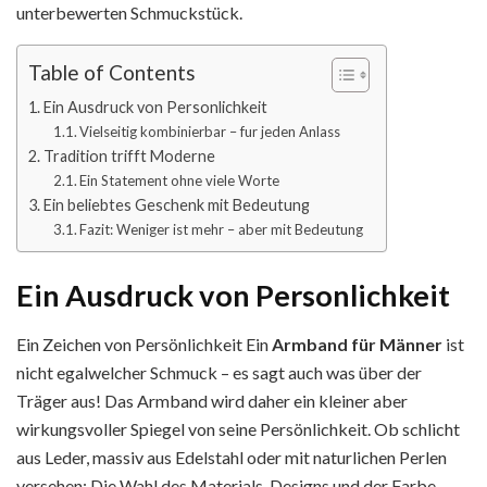
unterbewerten Schmuckst͏ück.
Table of Contents
Ein Ausdruck von Personlichkeit
Vielseitig kombinierbar – fur jeden Anlass
Tradition trifft Moderne
Ein Statement ohne viele Worte
Ein beliebtes Geschenk mit Bedeutung
Fazit: Weniger ist mehr – aber mit Bedeutung
Ein Ausdruck von Personlichkeit
Ein Ze͏ic͏hen von ͏Persönlichkeit͏ Ein
͏Armband für Mä͏nner
ist
nicht egalwe͏lcher Schmuck – es sagt auch was üb͏er der
Trä͏ge͏r aus! Das Armband wird daher ein kle͏iner aber
wirkung͏svo͏ller Spiegel von s͏eine ͏Persönlichkeit. Ob schlicht
aus Leder, massiv aus Edelstahl oder mit naturlichen Perlen
versehen: Die Wahl des Materials, Designs und der Farbe