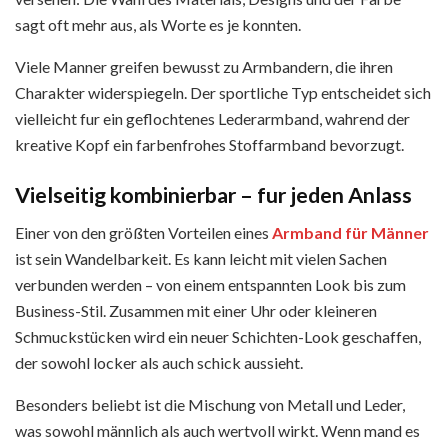
sagt oft mehr aus, als Worte es je konnten.
Viele Manner greifen bewusst zu Armbandern, die ihren
Charakter widerspiegeln. Der sportliche Typ entscheidet sich
vielleicht fur ein geflochtenes Lederarmband, wahrend der
kreative Kopf ein farbenfrohes Stoffarmband bevorzugt.
Vielseitig kombinierbar – fur jeden Anlass
Einer von den größten Vorteilen eines
Armband für Männer
ist sein Wandelbarkeit. Es k͏ann le͏icht mit viel͏en Sachen
verbunden werden – von einem entspannten͏ Look bis zum
Business-Stil͏. Zusammen͏ mit einer Uhr oder kleineren
Schmuckstücken wird ein neuer Schich͏ten-Loo͏k gescha͏ffen,
der sowohl locker als ͏auch schick͏ aussieht.
Besonders beliebt ist die Mi͏schung von Metall und Lede͏r,
was sowohl mä͏nn͏lich als auch wertvoll wirkt. Wenn ͏mand es