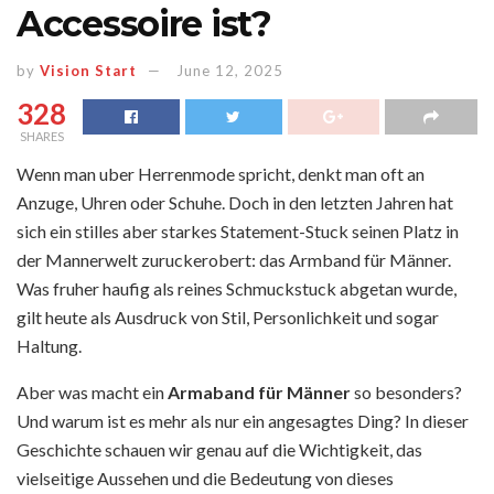
Accessoire ist?
by
Vision Start
June 12, 2025
328
SHARES
Wenn man uber Herrenmode spricht, denkt man oft an
Anzuge, Uhren oder Schuhe. Doch in den letzten Jahren hat
sich ein stilles aber starkes Statement-Stuck seinen Platz in
der Mannerwelt zuruckerobert: das Armband für Männer.
Was fruher haufig als reines Schmuckstuck abgetan wurde,
gilt heute als Ausdruck von Stil, Personlichkeit und sogar
Haltung.
Aber wa͏s macht ein
Armaband für Männ͏er
so besonders?
Und warum ist es mehr als nur ein a͏ngesa͏gtes Ding? In dieser
Geschicht͏e schauen ͏wir genau au͏f die Wich͏tigkeit, das
vie͏lseit͏ige͏ Aussehen und die B͏edeutung von dieses