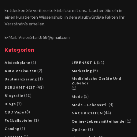
Entdecken Sie verifizierte Einblicke mit uns. Tauchen Sie ein in
einen kuratierten Wissenshub, in dem glaubwürdige Fakten Ihr
Verständnis erhellen.
E-Mail: VisionStart868@gmail.com
Kategorien
(1)
(51)
Abdeckplane
LEBENSSTIL
(2)
(5)
Auto Verkaufen
Marketing
(1)
Medizinische Geräte Und
Baufinanzierung
Zubehör
(41)
BERUHMTHEIT
(1)
(10)
Biografie
(5)
Mode
(7)
Blogs
(4)
Mode – Lebensstil
(3)
CBD Vape
(44)
NACHRICHTEN
(1)
Fußballspieler
(1)
Online-Lebensmittelhandel
(1)
Gaming
(1)
Optiker
(1)
Geschäft