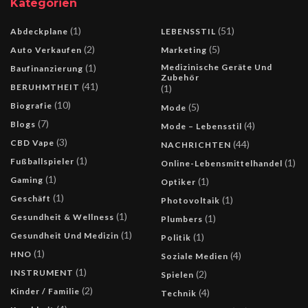
Kategorien
(1)
(51)
Abdeckplane
LEBENSSTIL
(2)
(5)
Auto Verkaufen
Marketing
(1)
Medizinische Geräte Und
Baufinanzierung
Zubehör
(41)
BERUHMTHEIT
(1)
(10)
Biografie
(5)
Mode
(7)
Blogs
(4)
Mode – Lebensstil
(3)
CBD Vape
(44)
NACHRICHTEN
(1)
Fußballspieler
(1)
Online-Lebensmittelhandel
(1)
Gaming
(1)
Optiker
(1)
Geschäft
(1)
Photovoltaik
(1)
Gesundheit & Wellness
(1)
Plumbers
(1)
Gesundheit Und Medizin
(1)
Politik
(1)
HNO
(4)
Soziale Medien
(1)
INSTRUMENT
(2)
Spielen
(2)
Kinder / Familie
(4)
Technik