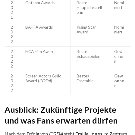
2
Gotham Awards
Beste
Nomi
0
Hauptdarstell
niert
2
erin
1
2
BAFTA Awards
Rising Star
Nomi
0
Award
niert
2
2
2
HCA Film Awards
Beste
Gew
0
Schauspieleri
onne
2
n
n
2
2
Screen Actors Guild
Bestes
Gew
0
Award (
CODA
)
Ensemble
onne
2
n
2
Ausblick: Zukünftige Projekte
und was Fans erwarten dürfen
Nach dem Erfolg von
CODA
steht
Emilia Jones
im Zentrum